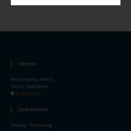
Adresse
Nell-Breuning-Allee 6
66115 Saarbrücken
Routenplaner
Sprechzeiten
Montag - Donnerstag