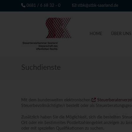
Z
0681 / 6 68 32 - 0
stbk@stbk-saarland.de
u
m
S
I
t
n
e
h
HOME
ÜBER UNS
u
a
l
e
t
r
s
b
p
e
r
Suchdienste
i
r
n
a
g
t
e
e
n
r
Mit dem bundesweiten elektronischen
Steuerberaterverze
Steuerbevollmächtigte/r bestellt oder als Steuerberatungsgese
k
a
Zusätzlich haben Sie die Möglichkeit, sich die bestellten S
m
Ort oder ein bestimmtes Postleitzahlengebiet anzeigen zu la
m
oder mit speziellen Qualifikationen zu suchen.