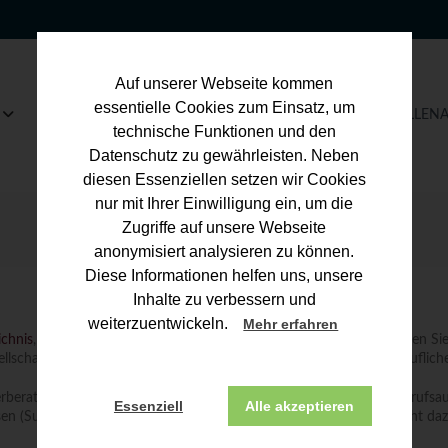
Auf unserer Webseite kommen
essentielle Cookies zum Einsatz, um
IHR STEUERBERATER
WIE WERDE ICH …
STELLEN
technische Funktionen und den
Datenschutz zu gewährleisten. Neben
diesen Essenziellen setzen wir Cookies
nur mit Ihrer Einwilligung ein, um die
Zugriffe auf unsere Webseite
anonymisiert analysieren zu können.
Diese Informationen helfen uns, unsere
Inhalte zu verbessern und
weiterzuentwickeln.
Mehr erfahren
ichnis
, das von der Bundessteuerberaterkammer geführt wird, können Sie f
llschaft anerkannt ist und wo diese Person gegebenenfalls ihre beruflich
teuerberaterinnen und Steuerberater, Steuerbevollmächtigten sowie Beruf
Essenziell
Alle akzeptieren
ssen (Suchfunktion). Das Steuerberaterverzeichnis dient dagegen nicht da