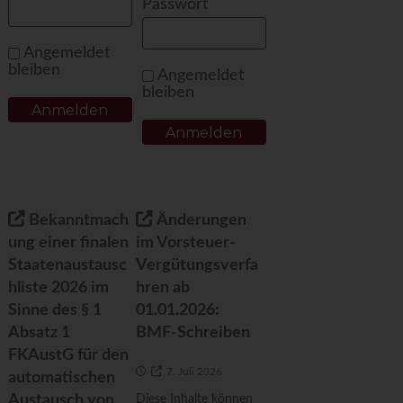
Passwort
Angemeldet
bleiben
Angemeldet
bleiben
Bekanntmach
Änderungen
ung einer finalen
im Vorsteuer-
Staatenaustausc
Vergütungsverfa
hliste 2026 im
hren ab
Sinne des § 1
01.01.2026:
Absatz 1
BMF-Schreiben
FKAustG für den
7. Juli 2026
automatischen
Austausch von
Diese Inhalte können