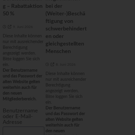
g – Rabattaktion
bei der
50 %
(Weiter-)Beschä
ftigung von
9. Juni 2026
schwerbehindert
en oder
Diese Inhalte können
nur mit ausreichender
gleichgestellten
Berechtigung
Menschen
angezeigt werden.
Bitte loggen Sie sich
ein.
8. Juni 2026
Der Benutzername
Diese Inhalte können
und das Passwort der
nur mit ausreichender
alten Website gelten
Berechtigung
weiterhin auch für
angezeigt werden.
den neuen
Bitte loggen Sie sich
Mitgliederbereich.
ein.
Der Benutzername
Benutzername
und das Passwort der
oder E-Mail-
alten Website gelten
Adresse
weiterhin auch für
den neuen