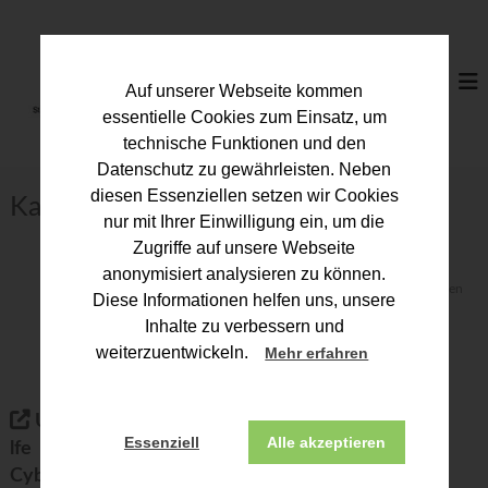
Z
u
S
m
t
I
e
Auf unserer Webseite kommen
n
u
h
essentielle Cookies zum Einsatz, um
a
e
technische Funktionen und den
l
r
Datenschutz zu gewährleisten. Neben
t
b
diesen Essenziellen setzen wir Cookies
s
Kategorie:
Fachinformationen
p
e
nur mit Ihrer Einwilligung ein, um die
r
r
Zugriffe auf unsere Webseite
i
a
anonymisiert analysieren zu können.
n
Start
Fachinformationen
t
g
Diese Informationen helfen uns, unsere
e
e
Inhalte zu verbessern und
n
r
weiterzuentwickeln.
Mehr erfahren
k
a
Umsetzungshi
9.
m
Essenziell
Alle akzeptieren
lfe
Steuerberatungs
m
Cybersicherheit
änderungsgesetz
e