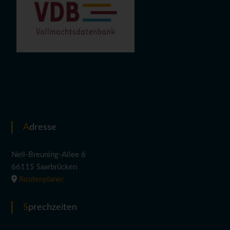
g
a
t
i
o
n
Adresse
Nell-Breuning-Allee 6
66115 Saarbrücken
Routenplaner
Sprechzeiten