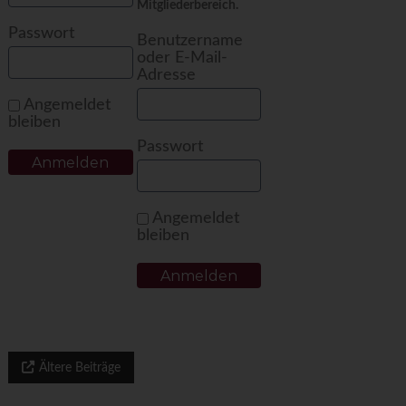
Mitgliederbereich.
Passwort
Benutzername
oder E-Mail-
Adresse
Angemeldet
bleiben
Passwort
Angemeldet
bleiben
Ältere Beiträge
B