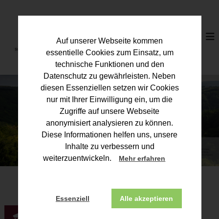
Z
u
S
m
t
I
e
Auf unserer Webseite kommen
n
u
h
essentielle Cookies zum Einsatz, um
a
e
technische Funktionen und den
l
r
Datenschutz zu gewährleisten. Neben
t
b
diesen Essenziellen setzen wir Cookies
s
p
e
nur mit Ihrer Einwilligung ein, um die
r
r
Zugriffe auf unsere Webseite
i
a
anonymisiert analysieren zu können.
n
t
g
Diese Informationen helfen uns, unsere
e
e
Inhalte zu verbessern und
n
r
weiterzuentwickeln.
Mehr erfahren
k
a
m
Essenziell
Alle akzeptieren
m
e