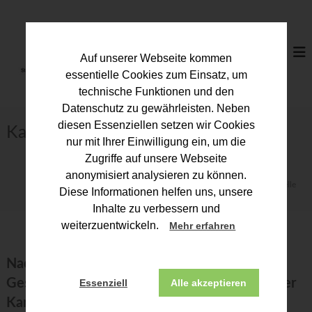
Z
u
S
m
t
I
e
Auf unserer Webseite kommen
n
u
h
essentielle Cookies zum Einsatz, um
a
e
technische Funktionen und den
l
r
Datenschutz zu gewährleisten. Neben
t
b
diesen Essenziellen setzen wir Cookies
s
Kammergeschäftsstelle
p
e
nur mit Ihrer Einwilligung ein, um die
r
r
Zugriffe auf unsere Webseite
i
a
anonymisiert analysieren zu können.
n
Start
Über uns
Kammergeschäftsstelle
t
g
Diese Informationen helfen uns, unsere
e
e
Inhalte zu verbessern und
n
r
weiterzuentwickeln.
Mehr erfahren
k
a
Nachfolgend stellen wir Ihnen die
m
Geschäftsführung und die Mitarbeiterinnen der
Essenziell
Alle akzeptieren
m
Kammergeschäftsstelle mit ihren wichtigsten
e