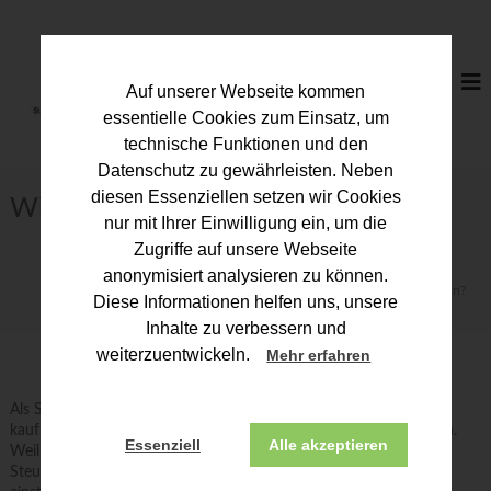
Z
u
S
m
t
I
e
Auf unserer Webseite kommen
n
u
h
essentielle Cookies zum Einsatz, um
a
e
technische Funktionen und den
l
r
Datenschutz zu gewährleisten. Neben
t
b
diesen Essenziellen setzen wir Cookies
s
Wie werde ich Steuerfachwirt/in?
p
e
nur mit Ihrer Einwilligung ein, um die
r
r
Zugriffe auf unsere Webseite
i
a
anonymisiert analysieren zu können.
n
Start
Wie werde ich …
Wie werde ich Steuerfachwirt/in?
t
g
Diese Informationen helfen uns, unsere
e
e
Inhalte zu verbessern und
n
r
weiterzuentwickeln.
Mehr erfahren
k
a
Als Steuerfachangestellter oder mit einer vergleichbaren
m
kaufmännischen Ausbildung ist berufliche Fortbildung unerlässlich.
Essenziell
Alle akzeptieren
Weil sich kein anderes Rechtsgebiet so häufig ändert wie das
m
Steuerrecht, kann sich der berufliche Erfolg auf Dauer nur dann
e