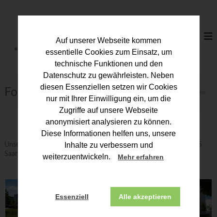
Z
u
S
m
t
I
e
Auf unserer Webseite kommen
n
u
h
essentielle Cookies zum Einsatz, um
a
e
technische Funktionen und den
l
r
Datenschutz zu gewährleisten. Neben
t
b
diesen Essenziellen setzen wir Cookies
s
Fotogalerie
Start
Über uns
Fotogalerie
p
e
nur mit Ihrer Einwilligung ein, um die
r
r
Zugriffe auf unsere Webseite
i
a
anonymisiert analysieren zu können.
n
t
g
Diese Informationen helfen uns, unsere
e
e
Inhalte zu verbessern und
Unsere Kammergeschäftsstelle in der Nell-Breuning-Allee 6, 66115
n
Saarbrücken
r
weiterzuentwickeln.
Mehr erfahren
k
a
m
Essenziell
Alle akzeptieren
m
e