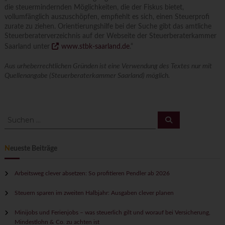
die steuermindernden Möglichkeiten, die der Fiskus bietet,
vollumfänglich auszuschöpfen, empfiehlt es sich, einen Steuerprofi
zurate zu ziehen. Orientierungshilfe bei der Suche gibt das amtliche
Steuerberaterverzeichnis auf der Webseite der Steuerberaterkammer
Saarland unter
www.stbk-saarland.de
.“
Aus urheberrechtlichen Gründen ist eine Verwendung des Textes nur mit
Quellenangabe (Steuerberaterkammer Saarland) möglich.
S
S
u
u
c
c
h
h
e
Neueste Beiträge
n
e
n
n
Arbeitsweg clever absetzen: So profitieren Pendler ab 2026
a
c
Steuern sparen im zweiten Halbjahr: Ausgaben clever planen
h
:
Minijobs und Ferienjobs – was steuerlich gilt und worauf bei Versicherung,
Mindestlohn & Co. zu achten ist