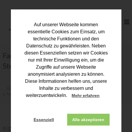
Z
u
S
m
t
I
e
Auf unserer Webseite kommen
n
u
h
essentielle Cookies zum Einsatz, um
a
e
technische Funktionen und den
l
r
Datenschutz zu gewährleisten. Neben
t
b
diesen Essenziellen setzen wir Cookies
s
Familien im Fokus: Welche
p
e
nur mit Ihrer Einwilligung ein, um die
r
Steuervorteile Eltern nutzen können
r
Zugriffe auf unsere Webseite
i
a
anonymisiert analysieren zu können.
n
t
g
Diese Informationen helfen uns, unsere
e
e
Inhalte zu verbessern und
Start
Presse
n
r
Familien im Fokus: Welche Steuervorteile Eltern nutzen können
weiterzuentwickeln.
Mehr erfahren
k
a
m
Essenziell
Alle akzeptieren
m
26. März 2026
e