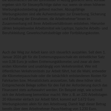
die automatisch bei der Lohnsteuer in Abzug gebracht wird. Vorteile
ergeben sich für Steuerpflichtige daher nur, wenn sie einen höheren
Werbungskostenbetrag geltend machen. Abzugsfähige
Werbungskosten sind alle Aufwendungen zur Erwerbung, Sicherung
und Erhaltung der Einnahmen, die Arbeitnehmer*innen im
Zusammenhang mit ihren Arbeitsverhältnissen entstehen. Hierunter
zählen beispielsweise Arbeitsmittel wie Laptops, typische Arbeits- und
Berufskleidung, Gewerkschaftsbeiträge oder Fortbildungskosten.
Auch der Weg zur Arbeit kann sich steuerlich auszahlen. Seit dem 1.
Januar 2026 gilt für die Entfernungspauschale ein einheitlicher Satz
von 0,38 Euro je vollem Entfernungskilometer, und zwar ab dem
ersten Kilometer und unabhängig vom Verkehrsmittel. Wer mit
öffentlichen Verkehrsmitteln zur Arbeit fährt, hat die Wahl, entweder
die Kilometerpauschale oder die tatsächlich entstandenen Kosten für
Fahrkarten bzw. Monatstickets anzusetzen, falls diese höher sind.
Entsprechende Belege sollten für den Fall der Anforderung durch das
Finanzamt stets aufbewahrt werden. Ein Beispiel zeigt, wie schnell
sich der Arbeitsweg bemerkbar macht: Wer z. B. an 220 Arbeitstagen
20 Kilometer einfach zur Arbeit fährt, kommt auf 1.672 Euro
Werbungskosten allein für den Arbeitsweg. Damit liegt dieser Betrag
bereits über dem Arbeitnehmer-Pauschbetrag von 1.230 Euro.