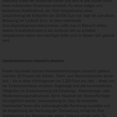
Einkünfte sowie der Anzahl der Kinder und wird in drei Stufen durch
einen individuellen Prozentsatz ermittelt. Für einen ledigen und
kinderlosen Arbeitnehmer, der 2026 beispielsweise einen
Gesamtbetrag der Einkünfte von 30.000 Euro hat, liegt die zumutbare
Belastung bei 1.646,60 Euro. Ist diese individuelle
Zumutbarkeitsgrenze überschritten, sollte man in Betracht ziehen,
weitere Krankheitskosten in das laufende Jahr zu schieben –
beispielsweise indem eine benötigte Brille noch in diesem Jahr gekauft
wird.
Handwerkerkosten steuerlich absetzen
Private Haushalte können Handwerkerleistungen steuerlich geltend
machen: 20 Prozent der Arbeits-, Fahrt- und Maschinenkosten lassen
sich – bis zu einer Höchstgrenze von 1.200 Euro pro Jahr – direkt von
der Einkommensteuer abziehen. Begünstigt sind alle handwerklichen
Tätigkeiten im Zusammenhang mit Erhaltungs-, Renovierungs- oder
Modernisierungsmaßnahmen, die im Haushalt der Steuerpflichtigen
durchgeführt werden. Voraussetzung ist, dass die leistenden
Handwerker*innen eine ordnungsgemäße Rechnung ausstellen und
die Begleichung der Rechnung per Überweisung erfolgt ist. Eine
Anerkennung von Barzahlungen gegen Quittung erfolgt nicht. Zu