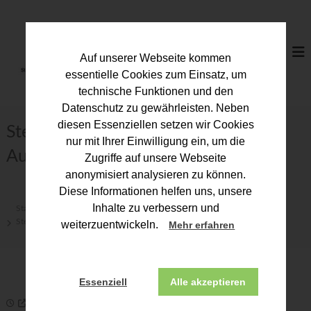
Z
u
S
m
t
I
e
Auf unserer Webseite kommen
n
u
h
essentielle Cookies zum Einsatz, um
a
e
technische Funktionen und den
l
r
Datenschutz zu gewährleisten. Neben
t
b
diesen Essenziellen setzen wir Cookies
s
Steuern sparen im zweiten Halbjahr:
p
e
nur mit Ihrer Einwilligung ein, um die
r
Ausgaben clever planen
r
Zugriffe auf unsere Webseite
i
a
anonymisiert analysieren zu können.
n
t
g
Diese Informationen helfen uns, unsere
e
e
Inhalte zu verbessern und
Start
Presse
n
r
Steuern sparen im zweiten Halbjahr: Ausgaben clever planen
weiterzuentwickeln.
Mehr erfahren
k
a
m
Essenziell
Alle akzeptieren
m
28. Mai 2026
e