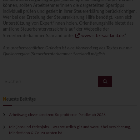
können, sollten Arbeitnehmer*innen die dargestellten Spartipps
individuell prüfen und gezielt in ihrer Steuererklärung berücksichtigen.
Wer bei der Erstellung der Steuererklärung Hilfe benötigt, kann sich
Unterstützung von Expert*innen holen. Orientierungshilfe bietet das
amtliche Steuerberaterverzeichnis auf der Webseite der
Steuerberaterkammer Saarland unter
www.stbk-saarland.de
.“
Aus urheberrechtlichen Gründen ist eine Verwendung des Textes nur mit
Quellenangabe (Steuerberaterkammer Saarland) möglich.
S
S
u
u
c
c
h
h
e
Neueste Beiträge
n
e
n
n
Arbeitsweg clever absetzen: So profitieren Pendler ab 2026
a
c
Minijobs und Ferienjobs – was steuerlich gilt und worauf bei Versicherung,
h
Mindestlohn & Co. zu achten ist
: