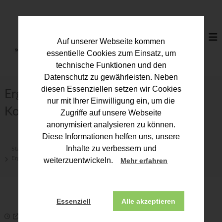
Z
u
S
m
t
I
e
Auf unserer Webseite kommen
n
u
h
essentielle Cookies zum Einsatz, um
a
e
technische Funktionen und den
l
r
Datenschutz zu gewährleisten. Neben
t
b
diesen Essenziellen setzen wir Cookies
s
Ergebnisse der BFB-
p
e
nur mit Ihrer Einwilligung ein, um die
r
Konjunkturumfrage Sommer 2026
r
Zugriffe auf unsere Webseite
i
a
anonymisiert analysieren zu können.
n
t
g
Diese Informationen helfen uns, unsere
e
e
Inhalte zu verbessern und
Start
Fachinformationen
n
r
Ergebnisse der BFB-Konjunkturumfrage Sommer 2026
weiterzuentwickeln.
Mehr erfahren
k
a
m
Essenziell
Alle akzeptieren
m
24. Juni 2026
e